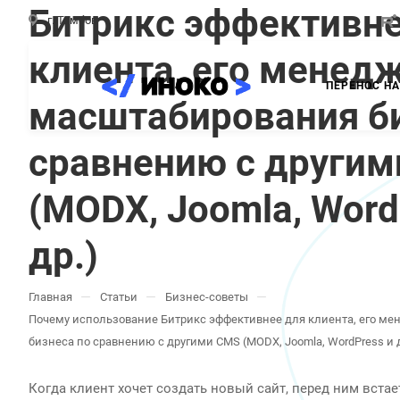
Битрикс эффективне
г. Тамбов
клиента, его менед
ПЕРЕНОС НА
масштабирования би
сравнению с други
(MODX, Joomla, Word
др.)
—
—
—
Главная
Статьи
Бизнес-советы
Почему использование Битрикс эффективнее для клиента, его м
бизнеса по сравнению с другими CMS (MODX, Joomla, WordPress и д
Когда клиент хочет создать новый сайт, перед ним встае