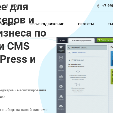
е для
+7 99
жеров и
 БИТРИКС
SEO-ПРОДВИЖЕНИЕ
ПРОЕКТЫ
ТА
знеса по
ми CMS
Press и
енеджеров и масштабирования
р.)
т выбор: на какой системе