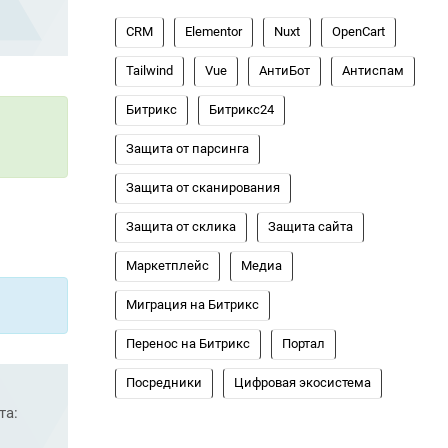
CRM
Elementor
Nuxt
OpenCart
Tailwind
Vue
АнтиБот
Антиспам
Битрикс
Битрикс24
Защита от парсинга
Защита от сканирования
Защита от склика
Защита сайта
Маркетплейс
Медиа
Миграция на Битрикс
Перенос на Битрикс
Портал
Посредники
Цифровая экосистема
та: