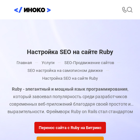
Настройка SEO на сайте Ruby
—
—
—
Главная
Услуги
SEO-Продвижение сайтов
—
SEO настройка на самописном движке
Настройка SEO на сайте Ruby
Ruby - элегантный и мощный язык программирования
,
который завоевал популярность среди разработчиков
современных веб-приложений благодаря своей простоте и
выразительности. Фреймворк Ruby on Rails стал стандартом
для создания стартапов, корпоративных порталов и сложных
веб-решений, обеспечивая быструю разработку и высокую
Перенос сайта с Ruby на Битрикс
производительность.