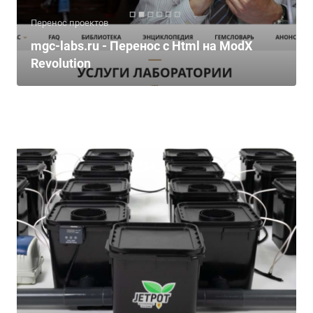
Перенос проектов
mgc-labs.ru - Перенос с Html на ModX
Revolution