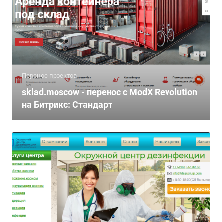
Перенос проектов
sklad.moscow - перенос с ModX Revolution
на Битрикс: Стандарт