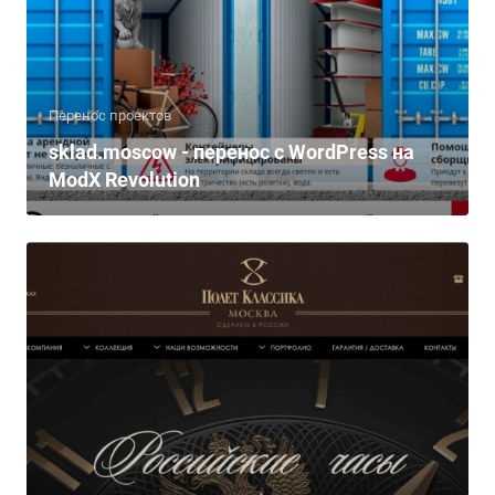
Перенос проектов
sklad.moscow - перенос с WordPress на
ModX Revolution