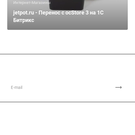
Интернет-Магазины
jetpot.ru - Перенос с ocStore 3 на 1С
Битрикс
Подписывайтесь
на новости и акции
Компания
О компании
Каталог
История