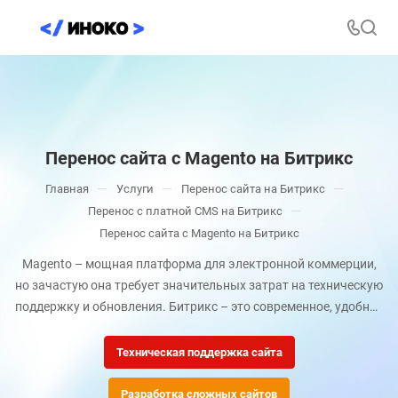
Перенос сайта с Magento на Битрикс
—
—
—
Главная
Услуги
Перенос сайта на Битрикс
—
Перенос с платной CMS на Битрикс
Перенос сайта с Magento на Битрикс
Magento – мощная платформа для электронной коммерции,
но зачастую она требует значительных затрат на техническую
поддержку и обновления. Битрикс – это современное, удобное
и гибкое решение для бизнеса с широкими возможностями
интеграции и оптимизации. Перенос сайта с Magento на
Техническая поддержка сайта
Битрикс позволяет не только сократить расходы, но и
улучшить пользовательский опыт, ускорить загрузку страниц
Разработка сложных сайтов