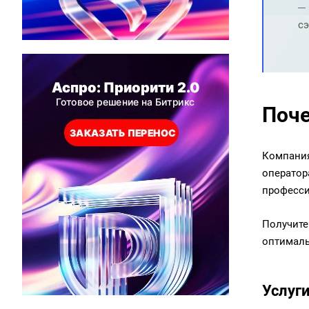
с
Поче
Компания
оператор
професси
Получите
оптималь
Услуг