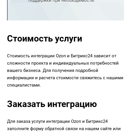
поддержки при необходимости.
Стоимость услуги
Стоимость интеграции Ozon и Битрикс24 зависит от
сложности проекта и индивидуальных потребностей
вашего бизнеса. Для получения подробной
информации и расчета стоимости свяжитесь с нашими
специалистами.
Заказать интеграцию
Для заказа услуги интеграции Ozon и Битрикс24
заполните форму обратной связи на нашем сайте или