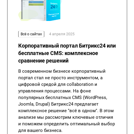
4 апреля 2025
Всё о сайтах
Корпоративный портал Битрикс24 или
бесплатные CMS: комплексное
сравнение решений
В современном бизнесе корпоративный
портал стал не просто инструментом, а
цифровой средой для collaboration и
управления процессами. На фоне
популярных бесплатных CMS (WordPress,
Joomla, Drupal) Битрикс24 предлагает
комплексное решение "всё в одном". В этом
анализе мы рассмотрим ключевые отличия
и поможем определить оптимальный выбор
для вашего бизнеса.