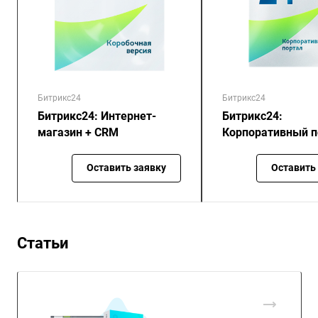
Битрикс24
Битрикс24
Битрикс24: Интернет-
Битрикс24:
магазин + CRM
Корпоративный п
Оставить заявку
Оставить
Статьи