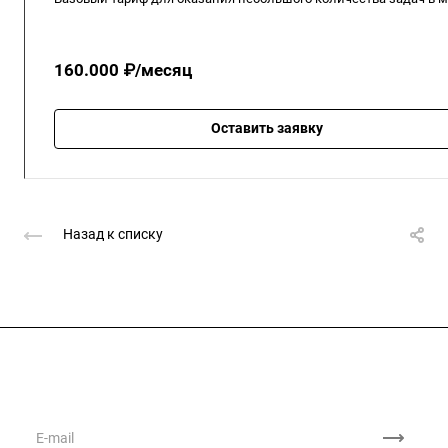
160.000 ₽/месяц
Оставить заявку
Назад к списку
Подписывайтесь
на новости и акции