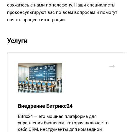
свяжитесь с нами по телефону. Наши специалисты
проконсультируют вас по всем вопросам и помогут
начать процесс интеграции.
Услуги
Внедрение Битрикс24
Bitrix24 — это мощная платформа для
управления бизнесом, которая включает в
себя CRM, инструменты для командной