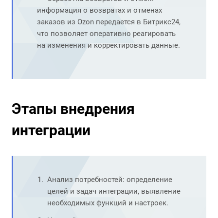
информация о возвратах и отменах
заказов из Ozon передается в Битрикс24,
что позволяет оперативно реагировать
на изменения и корректировать данные.
Этапы внедрения
интеграции
Анализ потребностей: определение
целей и задач интеграции, выявление
необходимых функций и настроек.