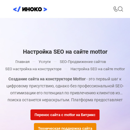
Настройка SEO на сайте mottor
—
—
—
Главная
Услуги
SEO-Продвижение сайтов
—
SEO настройка на конструкторе
Настройка SEO на сайте mottor
Создание сайта на конструкторе Mottor
- это первый шаг к
цифровому присутствию, однако без профессиональной SEO-
оптимизации его потенциал по привлечению клиентов из
поиска останется нераскрытым. Платформа предоставляет
базовые инструменты, которых недостаточно для
конкуренции в современной поисковой выдаче.
Перенос сайта с mottor на Битрикс
Техническая поддержка сайта