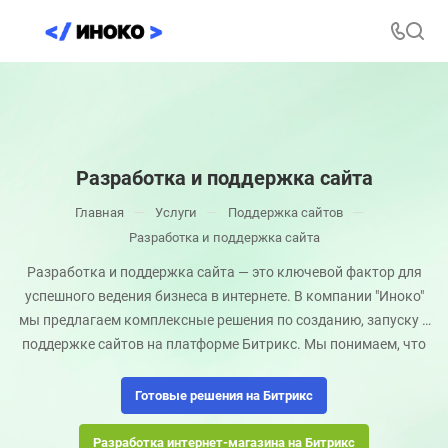
Разработка и поддержка сайта
—
—
—
Главная
Услуги
Поддержка сайтов
Разработка и поддержка сайта
Разработка и поддержка сайта — это ключевой фактор для
успешного ведения бизнеса в интернете. В компании "Иноко"
мы предлагаем комплексные решения по созданию, запуску и
поддержке сайтов на платформе Битрикс. Мы понимаем, что
каждый бизнес уникален, поэтому для нас важно предложить
индивидуальный подход к каждому клиенту. Мы работаем,
Готовые решения на Битрикс
чтобы вы достигали своих целей, развивали свой бизнес и
получали стабильные результаты.
Разработка интернет-магазина на Битрикс