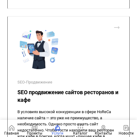
SEO-Продвижение
SEO продвижение сайтов ресторанов и
кафе
В условиях высокой конкуренции в сфере HoReCa
наличие сайта — это уже не преимущество, а
необходимость. Однако просто иметь сайт
недостаточно. Чтобы гости находили ваш ресторан
Главная
Проекты
Услуги
Каталог
Контакты
Новости
или кафе в поиске, когда ищут «лучшее кафе в