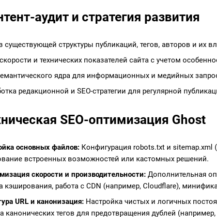
нтент-аудит и стратегия развития
 существующей структуры публикаций, тегов, авторов и их вл
скорости и технических показателей сайта с учетом особеннос
семантического ядра для информационных и медийных запрос
ботка редакционной и SEO-стратегии для регулярной публика
ехническая SEO-оптимизация Ghost
ойка основных файлов:
Конфигурация robots.txt и sitemap.xml 
вание встроенных возможностей или кастомных решений.
мизация скорости и производительности:
Дополнительная опт
а кэширования, работа с CDN (например, Cloudflare), минифик
тура URL и канонизация:
Настройка чистых и логичных постоян
а канонических тегов для предотвращения дублей (например, д