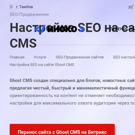
г. Тамбов
SEO-Продвижение
Настройка SEO на са
ПЕРЕНОС НА
CMS
—
—
—
Главная
Услуги
SEO-Продвижение сайтов
SEO настро
Настройка SEO на сайте Ghost CMS
Ghost CMS создан специально для блогов, новостных сай
предлагая чистый, быстрый и минималистичный функци
ориентированность на контент не отменяет необходимо
настройки для максимального охвата аудитории через п
Перенос сайта с Ghost CMS на Битрикс