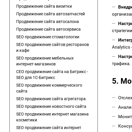
Продвижение сайта визитки
Внедр
Продвижение сайта автозапчастей
организац
Продвижение сайта автосалона
Настро
Продвижение сайта автосервиса
стратеги
SEO продвижение стоматологии
Интег
SEO продвижение сайтов ресторанов
Analytic
и кафе
Настр
SEO продвижение мебельных
трафика.
интернет-магазинов
СЕО продвижение сайта на Битрикс -
SEO для 1C-Битрикс
5. Мо
SEO продвижение коммерческого
сайта
Отсле
SEO продвижение сайта агрегатора
SEO продвижение новостного сайта
Анализ
SEO продвижение интернет магазина
Монит
косметики
Консу
SEO продвижение сайта интернет