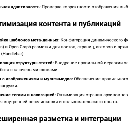
ьная адаптивность:
Проверка корректности отображения выбр
птимизация контента и публикаций
ойка шаблонов мета-данных:
Конфигурация динамического фор
on) и Open Graph-разметки для постов, страниц, авторов и ар
(Handlebar).
изация структуры статей:
Внедрение правильной иерархии за
работа с ключевыми словами.
а с изображениями и мультимедиа:
Обеспечение правильного с
загрузки.
ение тегами и навигацией:
Оптимизация страниц архивов тег
я внутренней перелинковки и пользовательского опыта.
асширенная разметка и интеграции