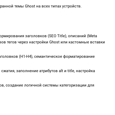
анной темы Ghost на всех типах устройств.
мирования заголовков (SEO Title), описаний (Meta
хивов тегов через настройки Ghost или кастомные вставки
головков (H1-H4), семантическое форматирование
жатия, заполнение атрибутов alt и title, настройка
ов, создание логичной системы категоризации для