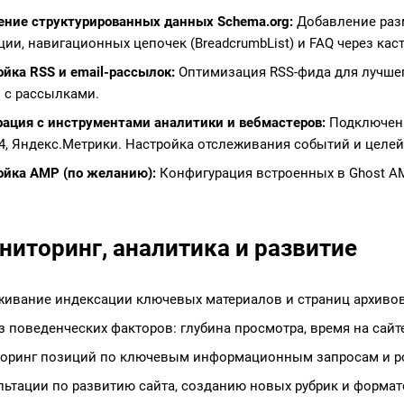
ение структурированных данных Schema.org:
Добавление разме
ии, навигационных цепочек (BreadcrumbList) и FAQ через каст
йка RSS и email-рассылок:
Оптимизация RSS-фида для лучшего
и с рассылками.
рация с инструментами аналитики и вебмастеров:
Подключение
s 4, Яндекс.Метрики. Настройка отслеживания событий и целей
ойка AMP (по желанию):
Конфигурация встроенных в Ghost A
ниторинг, аналитика и развитие
живание индексации ключевых материалов и страниц архивов
 поведенческих факторов: глубина просмотра, время на сайт
оринг позиций по ключевым информационным запросам и рос
льтации по развитию сайта, созданию новых рубрик и формат