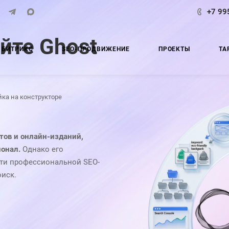
+7 99
йте Ghost
 БИТРИКС
SEO-ПРОДВИЖЕНИЕ
ПРОЕКТЫ
ТА
—
йка на конструкторе
тов и онлайн-изданий,
онал.
Однако его
сти профессиональной SEO-
оиск.