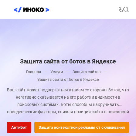
Защита сайта от ботов в Яндексе
—
—
—
Главная
Услуги
Защита сайтов
Защита сайта от ботов в Яндексе
Ваш сайт может подвергаться атакам со стороны ботов, что
негативно сказывается на его работе и видимости в
поисковых системах. Боты способны накручивать
поведенческие факторы, снижая позиции сайта в поисковой
выдаче, генерировать спам, парсить контент и даже
приводить к блокировке ресурса.
АнтиБот
Защита контекстной рекламы от скликивания