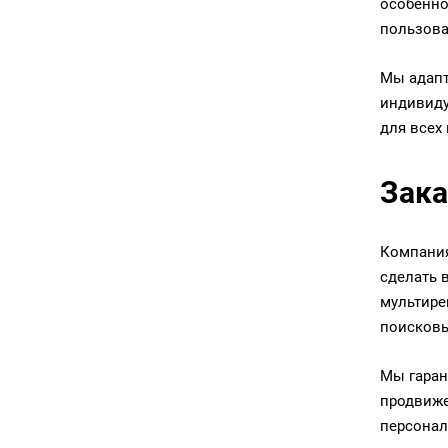
особенно
пользова
Мы адапт
индивиду
для всех
Зака
Компания
сделать 
мультире
поисковы
Мы гаран
продвиже
персонал