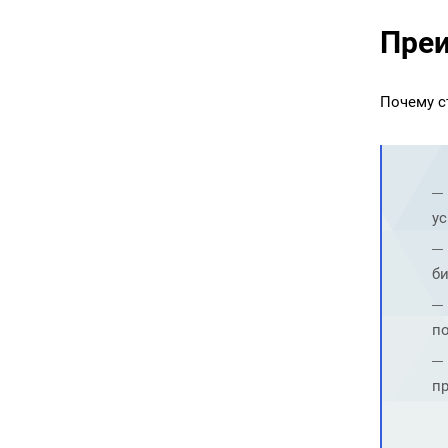
Преи
Почему с
у
би
по
пр