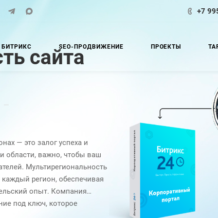
+7 99
 БИТРИКС
SEO-ПРОДВИЖЕНИЕ
ПРОЕКТЫ
ТА
ть сайта
—
нах — это залог успеха и
и области, важно, чтобы ваш
ателей. Мультирегиональность
д каждый регион, обеспечивая
ельский опыт. Компания
ие под ключ, которое
егиональной структуры сайта