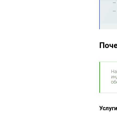
Поч
На
ин
об
Услуг