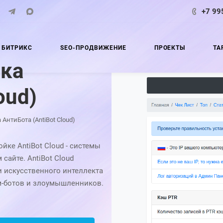
+7 99
 БИТРИКС
SEO-ПРОДВИЖЕНИЕ
ПРОЕКТЫ
ТА
йка
oud)
АнтиБота (AntiBot Cloud)
йке AntiBot Cloud - системы
сайте. AntiBot Cloud
 искусственного интеллекта
м-ботов и злоумышленников.