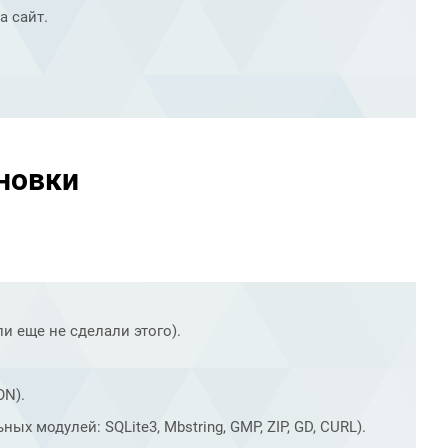
а сайт.
новки
ли еще не сделали этого).
ON).
ых модулей: SQLite3, Mbstring, GMP, ZIP, GD, CURL).