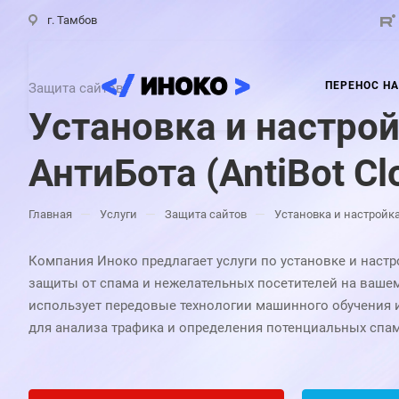
г. Тамбов
ПЕРЕНОС НА
Защита сайтов
Установка и настро
АнтиБота (AntiBot Cl
—
—
—
Главная
Услуги
Защита сайтов
Установка и настройка 
Компания Иноко предлагает услуги по установке и настро
защиты от спама и нежелательных посетителей на вашем 
использует передовые технологии машинного обучения и
для анализа трафика и определения потенциальных спа