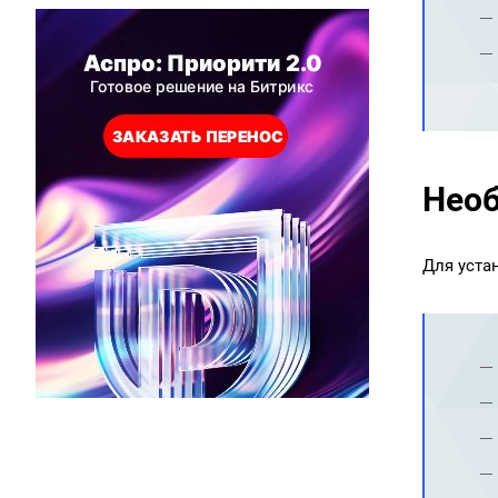
Необ
Для уста