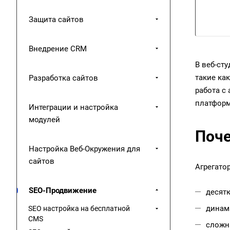
Защита сайтов
Внедрение CRM
В веб-ст
такие ка
Разработка сайтов
работа с
платфор
Интеграции и настройка
модулей
Поче
Настройка Веб-Окружения для
сайтов
Агрегато
SEO-Продвижение
десятк
динам
SEO настройка на бесплатной
CMS
сложна