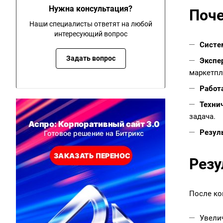
Нужна консультация?
Поче
Наши специалисты ответят на любой
интересующий вопрос
Систе
Задать вопрос
Экспе
маркетпл
Работ
Техни
задача.
Резуль
Резу
После ко
Увели