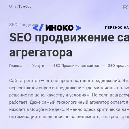
г. Тамбов
SEO-Продвижение
ПЕРЕНОС НА
SEO продвижение с
агрегатора
—
—
—
Главная
Услуги
SEO-Продвижение сайтов
SEO продви
Сайт-агрегатор — это не просто каталог предложений. Эт
пересекаются спрос и предложение, где миллионы поль
решение по цене, качеству и условиям. Но если ваш ресур
работает. Даже самый технологичный агрегатор остаётся 
находят в
Google
и
Яндекс
. Именно здесь критически важ
оптимизация, нацеленная не на видимость, а на рост тра