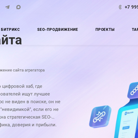
+7 99
 БИТРИКС
SEO-ПРОДВИЖЕНИЕ
ПРОЕКТЫ
ТА
айта
жение сайта агрегатора
о цифровой хаб, где
зователей ищут лучшее
с не виден в поиске, он не
"невидимкой", если его не
на стратегическая SEO-
фика, доверия и прибыли.