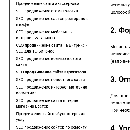
Продвижение сайта автосервиса
использу
SEO продвижение стоматологии
целесоо
SEO продвижение сайтов ресторанов
и кафе
2. Ф
SEO продвижение мебельных
интернет-магазинов
СЕО продвижение сайта на Битрикс -
Мы анали
SEO для 1C-Битрикс
низкочас
SEO продвижение коммерческого
(наприме
сайта
SEO продвижение сайта агрегатора
3. О
SEO продвижение новостного сайта
SEO продвижение интернет магазина
косметики
Для агре
SEO продвижение сайта интернет
пользова
магазина цветов
При необ
Продвижение сайтов бухгалтерских
услуг
4. У
SEO продвижение сайтов по ремонту