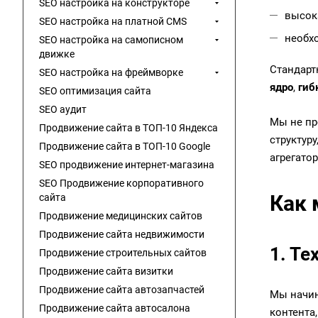
SEO настройка на конструкторе
высок
SEO настройка на платной CMS
необх
SEO настройка на самописном
движке
Стандарт
SEO настройка на фреймворке
ядро
,
гиб
SEO оптимизация сайта
SEO аудит
Мы не пр
Продвижение сайта в ТОП-10 Яндекса
структур
Продвижение сайта в ТОП-10 Google
агрегатор
SEO продвижение интернет-магазина
SEO Продвижение корпоративного
Как 
сайта
Продвижение медицинских сайтов
Продвижение сайта недвижимости
1. Т
Продвижение строительных сайтов
Продвижение сайта визитки
Продвижение сайта автозапчастей
Мы начин
Продвижение сайта автосалона
контента,