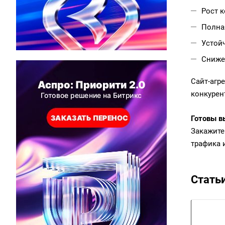
Рост 
Полна
Устой
Сниже
Сайт-агр
конкурен
Готовы в
Закажите
трафика 
Стать