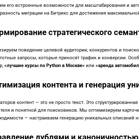
ем его встроенные возможности для масштабирования и авт
бразность
миграции на Битрикс
для достижения максимальной
ормирование стратегического семан
зируем поведение целевой аудитории, конкурентов и поиск
тотные запросы, которые приносят трафик и конверсии. Ос
р,
«лучшие курсы по Python в Москве»
или
«аренда автомобил
птимизация контента и генерация у
гаторов контент — это не просто текст. Это структурированн
теля и понятной для поисковиков. Мы оптимизируем карточк
ходимости — настраиваем генерацию уникальных описаний на
правление дублями и каноничностью