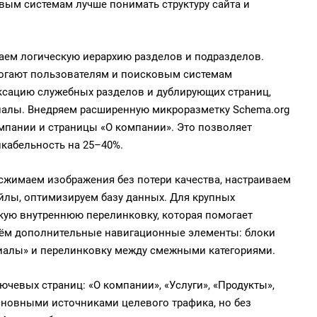
ым системам лучше понимать структуру сайта и
аем логическую иерархию разделов и подразделов.
могают пользователям и поисковым системам
дексацию служебных разделов и дублирующих страниц,
иалы. Внедряем расширенную микроразметку Schema.org
компании и страницы «О компании». Это позволяет
кабельность на 25–40%.
сжимаем изображения без потери качества, настраиваем
йлы, оптимизируем базу данных. Для крупных
ую внутреннюю перелинковку, которая помогает
даём дополнительные навигационные элементы: блоки
иалы» и перелинковку между смежными категориями.
евых страниц: «О компании», «Услуги», «Продукты»,
основными источниками целевого трафика, но без