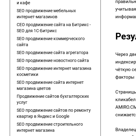
правильн
и кафе
учитывая
SEO продвижение мебельных
информац
интернет-магазинов
СЕО продвижение сайта на Битрикс -
SEO для 1C-Битрикс
Резу
SEO продвижение коммерческого
сайта
SEO продвижение сайта агрегатора
Через дв
SEO продвижение новостного сайта
индексир
SEO продвижение интернет магазина
чёткую с
косметики
факторы 
SEO продвижение сайта интернет
магазина цветов
Страницы
Продвижение сайтов бухгалтерских
кликабел
услуг
AMIRO.CM
SEO продвижение сайтов по ремонту
снижаетс
квартир в Яндекс и Google
SEO продвижение строительного
Владелец
интернет магазина