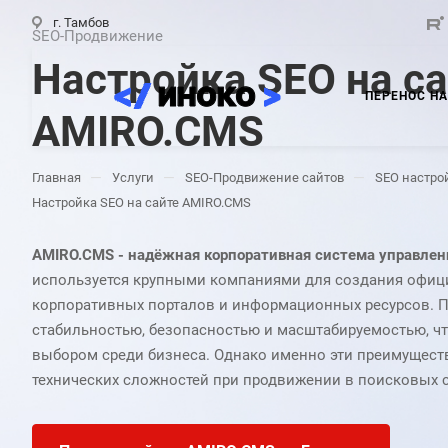
г. Тамбов
SEO-Продвижение
Настройка SEO на с
ПЕРЕНОС НА
AMIRO.CMS
—
—
—
Главная
Услуги
SEO-Продвижение сайтов
SEO настро
Настройка SEO на сайте AMIRO.CMS
AMIRO.CMS - надёжная корпоративная система управлен
используется крупными компаниями для создания офиц
корпоративных порталов и информационных ресурсов. П
стабильностью, безопасностью и масштабируемостью, ч
выбором среди бизнеса. Однако именно эти преимуществ
технических сложностей при продвижении в поисковых 
настройки системы, разработанные для максимальной 
не соответствуют современным требованиям Яндекса и 