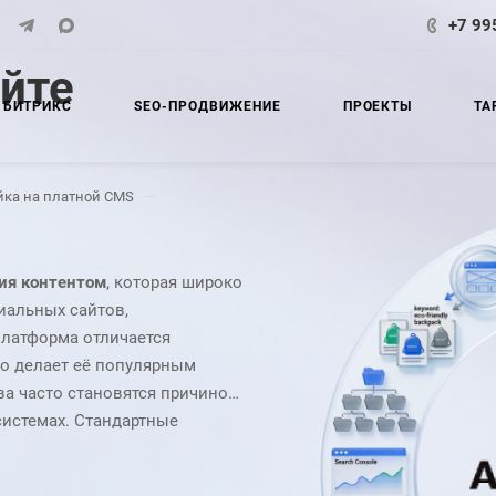
+7 99
айте
 БИТРИКС
SEO-ПРОДВИЖЕНИЕ
ПРОЕКТЫ
ТА
—
йка на платной CMS
ия контентом
, которая широко
иальных сайтов,
латформа отличается
то делает её популярным
а часто становятся причиной
системах. Стандартные
функциональности, совершенно
Google. Без профессиональной