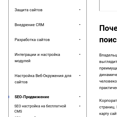
Защита сайтов
Внедрение CRM
Поче
поис
Разработка сайтов
Интеграции и настройка
Владельц
модулей
выглядит
преимуще
динамиче
Настройка Веб-Окружения для
человеко
сайтов
практиче
SEO-Продвижение
Корпорат
SEO настройка на бесплатной
страниц.
CMS
карту са