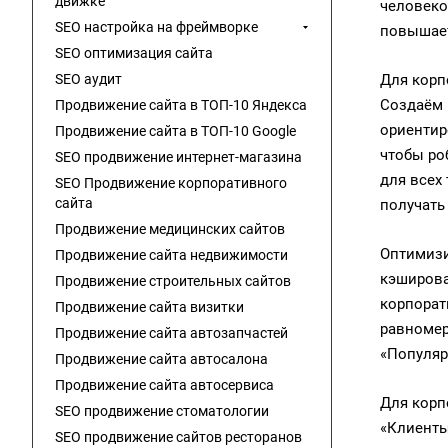
движке
человеко
SEO настройка на фреймворке
повышает
SEO оптимизация сайта
SEO аудит
Для корп
Создаём 
Продвижение сайта в ТОП-10 Яндекса
ориентир
Продвижение сайта в ТОП-10 Google
чтобы ро
SEO продвижение интернет-магазина
для всех
SEO Продвижение корпоративного
сайта
получать
Продвижение медицинских сайтов
Оптимизи
Продвижение сайта недвижимости
кэширова
Продвижение строительных сайтов
корпорат
Продвижение сайта визитки
равномер
Продвижение сайта автозапчастей
«Популяр
Продвижение сайта автосалона
Продвижение сайта автосервиса
Для корп
SEO продвижение стоматологии
«Клиенты
SEO продвижение сайтов ресторанов