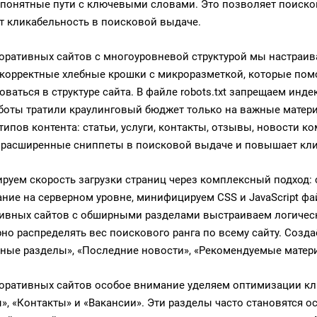
понятные пути с ключевыми словами. Это позволяет поисков
 кликабельность в поисковой выдаче.
оративных сайтов с многоуровневой структурой мы настраив
корректные хлебные крошки с микроразметкой, которые по
оваться в структуре сайта. В файле robots.txt запрещаем ин
боты тратили краулинговый бюджет только на важные матер
 типов контента: статьи, услуги, контакты, отзывы, новости 
 расширенные сниппеты в поисковой выдаче и повышает кли
руем скорость загрузки страниц через комплексный подход: 
ние на серверном уровне, минифицируем CSS и JavaScript фа
ивных сайтов с обширными разделами выстраиваем логическ
но распределять вес поискового ранга по всему сайту. Соз
ные разделы», «Последние новости», «Рекомендуемые матер
оративных сайтов особое внимание уделяем оптимизации ключ
», «Контакты» и «Вакансии». Эти разделы часто становятся 