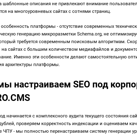
 а шаблонные описания не привлекают внимание пользовател
тся на многоуровневых сайтах с сотнями страниц.
 особенность платформы - отсутствие современных техничес
ческую генерацию микроразметки Schema.org, не оптимизиру
который требуется современным поисковым алгоритмам. Скоро
 на сайтах с большим количеством медиафайлов и документо
ание. Именно эти особенности делают самостоятельную опт
я архитектуры платформы.
мы настраиваем SEO под корпо
RO.CMS
од начинается с комплексного аудита текущего состояния са
дублей, проверяем корректность индексации и оцениваем ка
е ЧПУ - мы полностью перенастраиваем систему генерации у