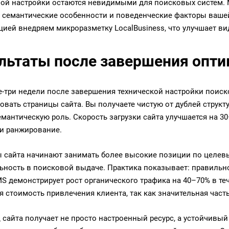
ой настройки остаются невидимыми для поисковых систем.
 семантические особенности и поведенческие факторы вашей
ией внедряем микроразметку LocalBusiness, что улучшает вид
льтаты после завершения опт
е-три недели после завершения технической настройки поис
овать страницы сайта. Вы получаете чистую от дублей структу
емантическую роль. Скорость загрузки сайта улучшается на 3
и ранжирование.
 сайта начинают занимать более высокие позиции по целев
ьность в поисковой выдаче. Практика показывает: правиль
S демонстрирует рост органического трафика на 40–70% в те
я стоимость привлечения клиента, так как значительная част
 сайта получает не просто настроенный ресурс, а устойчивый