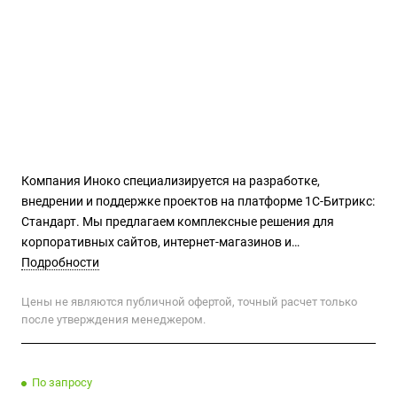
Компания Иноко специализируется на разработке,
внедрении и поддержке проектов на платформе 1С-Битрикс:
Стандарт. Мы предлагаем комплексные решения для
корпоративных сайтов, интернет-магазинов и
информационных порталов, обеспечивая высокую
Подробности
производительность, безопасность и удобство управления.
Цены не являются публичной офертой, точный расчет только
после утверждения менеджером.
По запросу