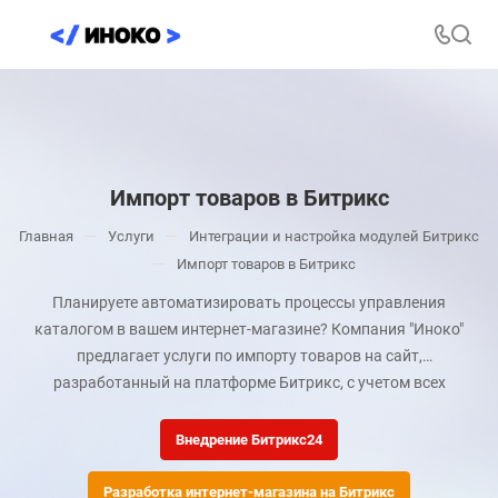
Импорт товаров в Битрикс
—
—
Главная
Услуги
Интеграции и настройка модулей Битрикс
—
Импорт товаров в Битрикс
Планируете автоматизировать процессы управления
каталогом в вашем интернет-магазине? Компания "Иноко"
предлагает услуги по импорту товаров на сайт,
разработанный на платформе Битрикс, с учетом всех
потребностей вашего бизнеса. Мы разрабатываем
комплексные решения, которые позволяют безошибочно
Внедрение Битрикс24
импортировать тысячи товаров, обеспечивая их полную
актуализацию, быстрый доступ и удобство для ваших
Разработка интернет-магазина на Битрикс