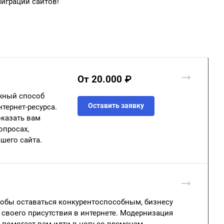
играции сайтов!
От 20.000 ₽
ежный способ
Оставить заявку
тернет-ресурса.
казать вам
просах,
шего сайта.
тобы оставаться конкурентоспособным, бизнесу
своего присутствия в интернете. Модернизация
я помогает вам идти в ногу со временем,