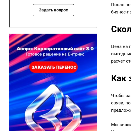
После пе
Задать вопрос
бизнес-п
Скол
Цена на 
выгодные
расчет с
Как 
Чтобы за
связи, п
предложи
Мы знаем