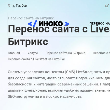
г. Тамбов
Перенос сайта на Битрикс
ПЕРЕНОС НА
Перенос сайта с Live
Битрикс
—
—
—
Главная
Услуги
Перенос сайта на Битрикс
Перенос с 
Перенос сайта с LiveStreet на Битрикс
Система управления контентом (CMS) LiveStreet, хоть и 
для создания сайтов, часто становится ограничением дл
безопасности и интеграции современных решений. Платформа Битрикс предоставляет
широкий функционал, включая удобную админ-панель, и
SEO-инструменты и высокую надежность.