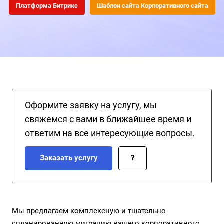
инвесторов и потенциальных сотрудников. В эпоху, когда
Платформа Битрикс
Шаблон сайта Корпоративного сайта
цифровое лицо компании является ключевым фактором
доверия, устаревший сайт становится серьезным
препятствием для развития и укрепления деловых связей.
Оформите заявку на услугу, мы
свяжемся с вами в ближайшее время и
ответим на все интересующие вопросы.
Заказать услугу
?
Мы предлагаем комплексную и тщательно
спланированную миграцию вашего корпоративного