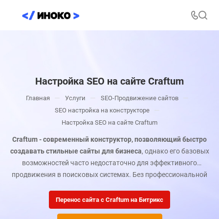
Настройка SEO на сайте Craftum
—
—
—
Главная
Услуги
SEO-Продвижение сайтов
—
SEO настройка на конструкторе
Настройка SEO на сайте Craftum
Craftum - современный конструктор, позволяющий быстро
создавать стильные сайты для бизнеса
, однако его базовых
возможностей часто недостаточно для эффективного
продвижения в поисковых системах. Без профессиональной
настройки сайт на Craftum не сможет конкурировать за
топовые позиции и целевой трафик.
Перенос сайта с Craftum на Битрикс