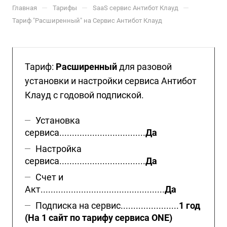
—
—
—
Главная
Тарифы
SaaS сервис Антибот Клауд
Тариф "Расширенный" на Сервис Антибот Клауд
Тариф:
Расширенный
для разовой
установки и настройки сервиса Антибот
Клауд с годовой подпиской.
Установка
сервиса..................................
Да
Настройка
сервиса..................................
Да
Счет и
Акт.................................................
Да
Подписка на сервис.......................
1 год
(На 1 сайт по тарифу сервиса ONE)