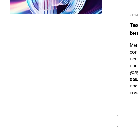
CRM
Те
Би
Мы 
соп
цен
про
усл
ваш
про
свя