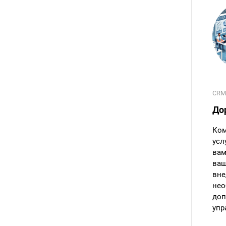
CRM
До
Ком
усл
вам
ваш
вне
нео
доп
упр