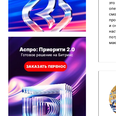
это
опе
смо
про
и с
нас
пот
мак