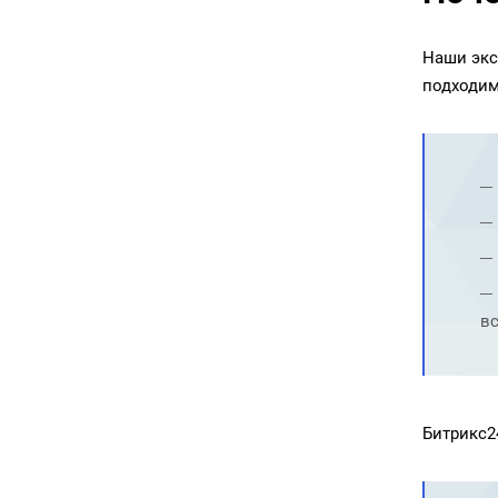
Наши экс
подходим
в
Битрикс2