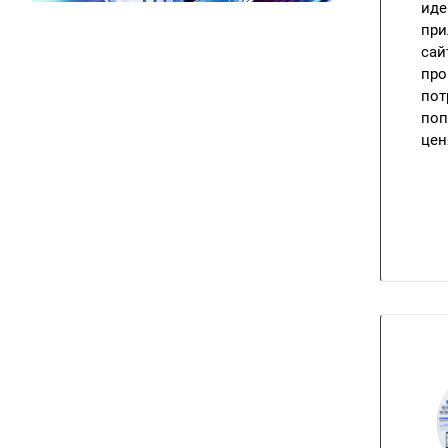
иде
при
сай
про
пот
поп
цен