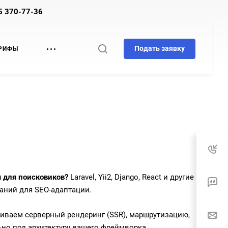
5 370-77-36
Подать заявку
РИФЫ
 для поисковиков?
Laravel, Yii2, Django, React и другие
аний для SEO-адаптации.
иваем серверный рендеринг (SSR), маршрутизацию,
но под архитектуру вашего фреймворка.