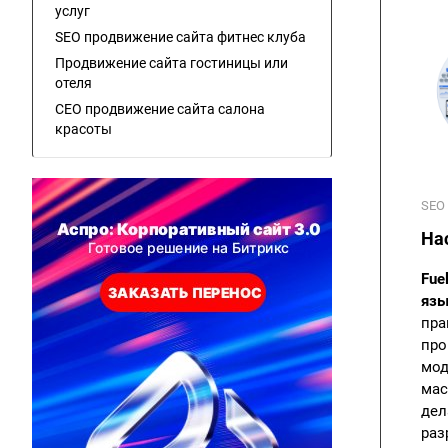
услуг
SEO продвижение сайта фитнес клуба
Продвижение сайта гостиницы или
отеля
СЕО продвижение сайта салона
красоты
SEO
На
Fue
язы
пра
про
мод
мас
дел
раз