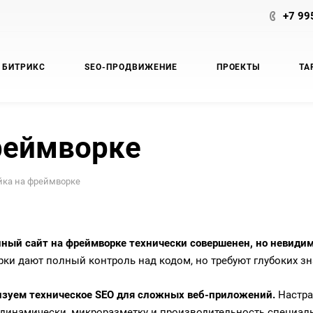
+7 99
 БИТРИКС
SEO-ПРОДВИЖЕНИЕ
ПРОЕКТЫ
ТА
реймворке
йка на фреймворке
ный сайт на фреймворке технически совершенен, но невидим
ки дают полный контроль над кодом, но требуют глубоких зн
зуем техническое SEO для сложных веб-приложений.
Настра
 динамически, микроразметку и производительность специаль