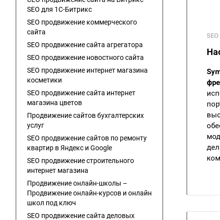
SEO для 1C-Битрикс
SEO продвижение коммерческого
сайта
SEO
SEO продвижение сайта агрегатора
На
SEO продвижение новостного сайта
SEO продвижение интернет магазина
Sym
косметики
фре
SEO продвижение сайта интернет
исп
магазина цветов
пор
выс
Продвижение сайтов бухгалтерских
услуг
обе
мод
SEO продвижение сайтов по ремонту
дел
квартир в Яндекс и Google
ком
SEO продвижение строительного
интернет магазина
Продвижение онлайн-школы –
Продвижение онлайн-курсов и онлайн
школ под ключ
SEO продвижение сайта деловых