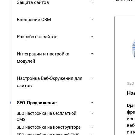
Защита сайтов
Внедрение CRM
Разработка сайтов
Интеграции и настройка
модулей
Настройка Веб-Окружения для
SEO
сайтов
На
SEO-Продвижение
Dja
фре
SEO настройка на бесплатной
исп
CMS
веб
SEO настройка на конструкторе
инт