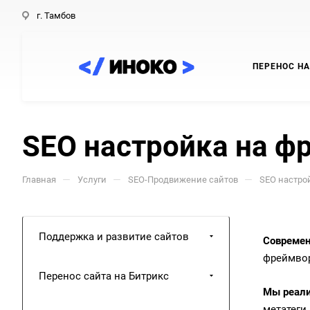
г. Тамбов
ПЕРЕНОС НА
SEO настройка на ф
—
—
—
Главная
Услуги
SEO-Продвижение сайтов
SEO настро
Поддержка и развитие сайтов
Современ
фреймвор
Перенос сайта на Битрикс
Мы реали
метатеги