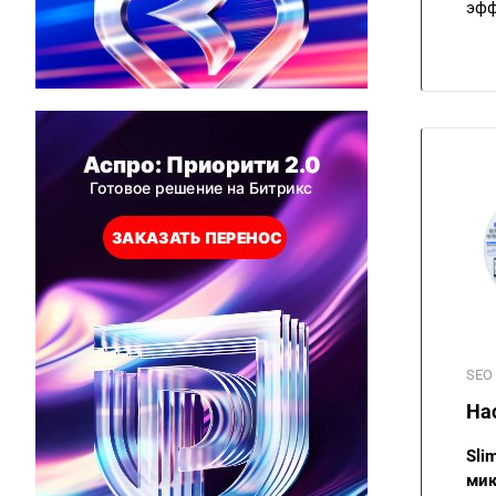
эфф
SEO
На
Sli
мик