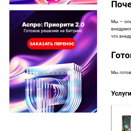
Поче
Мы — опы
внедряют
что внед
Гото
Мы готов
Услуг