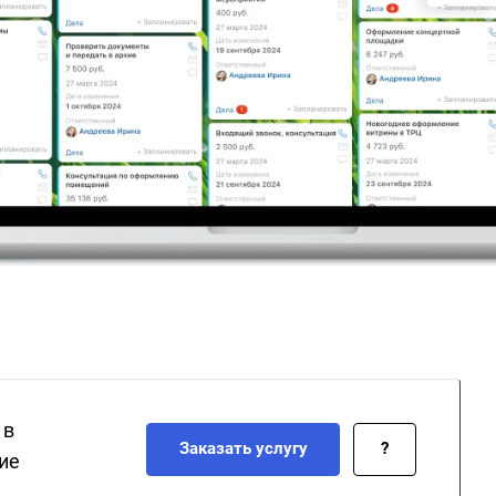
 в
Заказать услугу
?
ие