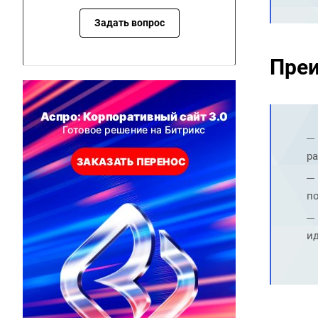
Задать вопрос
Преи
р
п
и