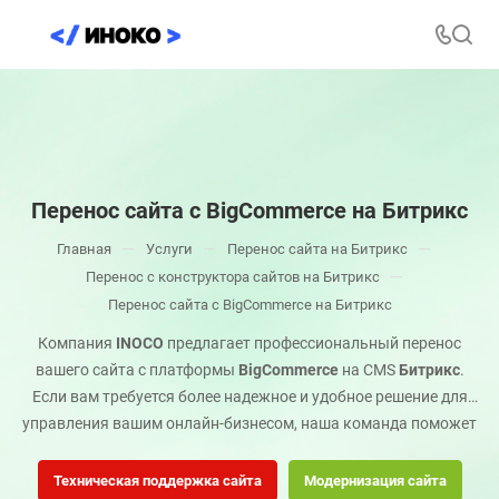
Перенос сайта с BigCommerce на Битрикс
—
—
—
Главная
Услуги
Перенос сайта на Битрикс
—
Перенос с конструктора сайтов на Битрикс
Перенос сайта с BigCommerce на Битрикс
Компания
INOCO
предлагает профессиональный перенос
вашего сайта с платформы
BigCommerce
на CMS
Битрикс
.
Если вам требуется более надежное и удобное решение для
управления вашим онлайн-бизнесом, наша команда поможет
вам адаптироваться к новой платформе с минимальными
рисками и потерями. Закажите эту услугу, чтобы получить
Техническая поддержка сайта
Модернизация сайта