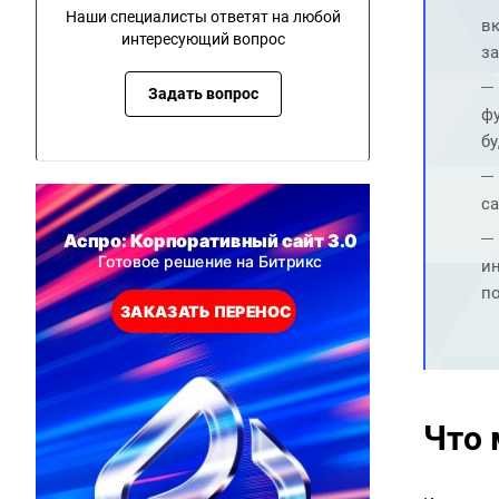
Наши специалисты ответят на любой
в
интересующий вопрос
за
Задать вопрос
фу
бу
са
и
п
Что 