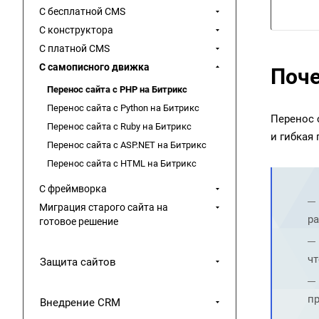
С бесплатной CMS
С конструктора
С платной CMS
С самописного движка
Поче
Перенос сайта с PHP на Битрикс
Перенос сайта с Python на Битрикс
Перенос 
Перенос сайта с Ruby на Битрикс
и гибкая
Перенос сайта с ASP.NET на Битрикс
Перенос сайта с HTML на Битрикс
С фреймворка
Миграция старого сайта на
ра
готовое решение
чт
Защита сайтов
пр
Внедрение CRM