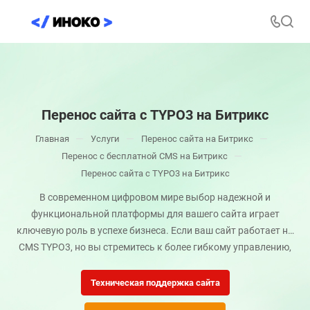
Перенос сайта с TYPO3 на Битрикс
—
—
—
Главная
Услуги
Перенос сайта на Битрикс
—
Перенос с бесплатной CMS на Битрикс
Перенос сайта с TYPO3 на Битрикс
В современном цифровом мире выбор надежной и
функциональной платформы для вашего сайта играет
ключевую роль в успехе бизнеса. Если ваш сайт работает на
CMS TYPO3, но вы стремитесь к более гибкому управлению,
интеграции с отечественными сервисами и повышению
безопасности, переход на «1С-Битрикс» станет оптимальным
Техническая поддержка сайта
решением. Компания «Иноко» предлагает профессиональные