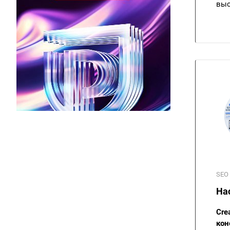
выс
SEO 
На
Cre
кон