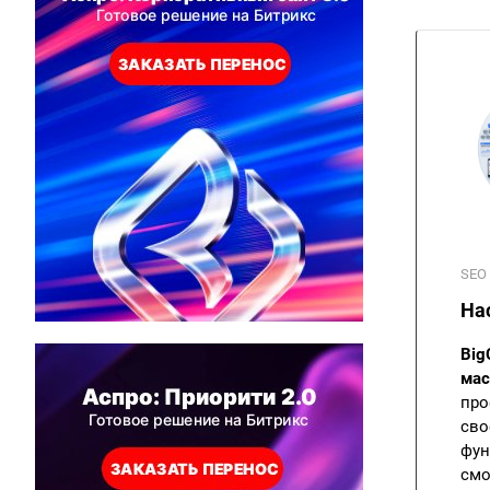
SEO 
На
Big
мас
про
сво
фун
смо