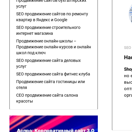
Продвижение сайтов бухгалтерских
услуг
SEO продвижение сайтов по ремонту
квартир в Яндекс и Google
SEO продвижение строительного
интернет магазина
Продвижение онлайн-школы –
Продвижение онлайн-курсов и онлайн
SEO 
школ под ключ
Нас
SEO продвижение сайта деловых
услуг
Sho
SEO продвижение сайта фитнес клуба
но 
Продвижение сайта гостиницы или
выс
отеля
опт
орг
СЕО продвижение сайта салона
красоты