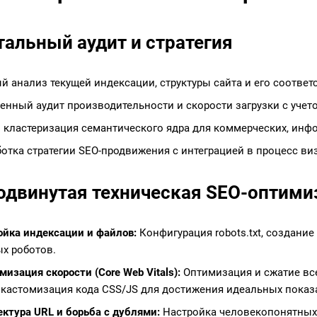
тальный аудит и стратегия
й анализ текущей индексации, структуры сайта и его соотве
енный аудит производительности и скорости загрузки с учет
и кластеризация семантического ядра для коммерческих, ин
отка стратегии SEO-продвижения с интеграцией в процесс ви
родвинутая техническая SEO-оптими
ойка индексации и файлов:
Конфигурация robots.txt, создание
х роботов.
изация скорости (Core Web Vitals):
Оптимизация и сжатие все
, кастомизация кода CSS/JS для достижения идеальных показат
ктура URL и борьба с дублями:
Настройка человекопонятных Ч