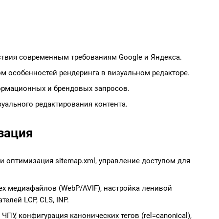
тствия современным требованиям Google и Яндекса.
ом особенностей рендеринга в визуальном редакторе.
формационных и брендовых запросов.
зуального редактирования контента.
зация
 и оптимизация sitemap.xml, управление доступом для
х медиафайлов (WebP/AVIF), настройка ленивой
елей LCP, CLS, INP.
ПУ, конфигурация канонических тегов (rel=canonical),