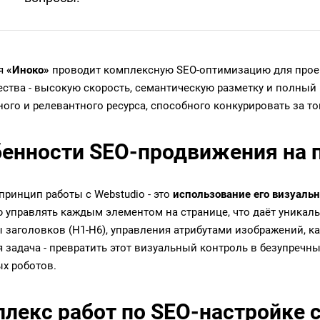
я
«Иноко»
проводит комплексную SEO-оптимизацию для проект
ства - высокую скорость, семантическую разметку и полный 
ного и релевантного ресурса, способного конкурировать за т
енности SEO-продвижения на 
принцип работы с Webstudio - это
использование его визуальн
 управлять каждым элементом на странице, что даёт уникал
ы заголовков (H1-H6), управления атрибутами изображений, к
 задача - превратить этот визуальный контроль в безупречны
х роботов.
лекс работ по SEO-настройке с