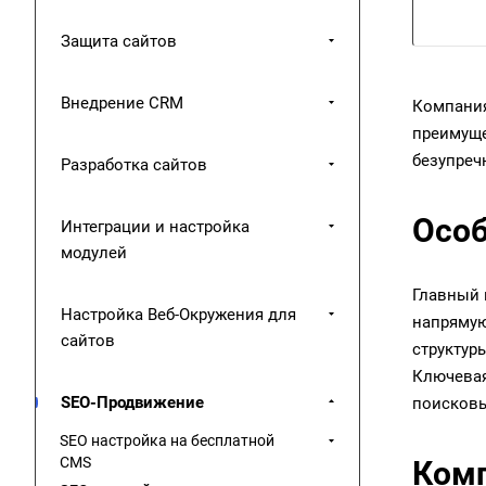
Защита сайтов
Внедрение CRM
Компани
преимуще
безупреч
Разработка сайтов
Особ
Интеграции и настройка
модулей
Главный 
Настройка Веб-Окружения для
напрямую
сайтов
структур
Ключевая
SEO-Продвижение
поисковы
SEO настройка на бесплатной
CMS
Комп