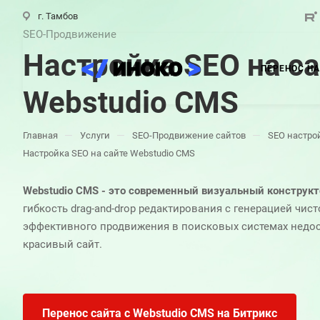
г. Тамбов
SEO-Продвижение
Настройка SEO на с
ПЕРЕНОС НА
Webstudio CMS
—
—
—
Главная
Услуги
SEO-Продвижение сайтов
SEO настро
Настройка SEO на сайте Webstudio CMS
Webstudio CMS - это современный визуальный конструкт
гибкость drag-and-drop редактирования с генерацией чист
эффективного продвижения в поисковых системах недос
красивый сайт.
Перенос сайта с Webstudio CMS на Битрикс