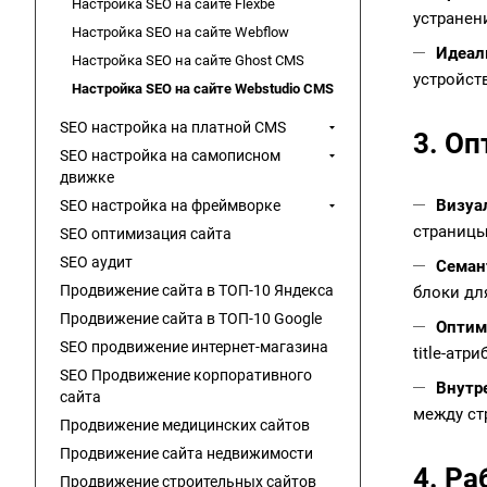
Настройка SEO на сайте Flexbe
устранен
Настройка SEO на сайте Webflow
Идеал
Настройка SEO на сайте Ghost CMS
устройст
Настройка SEO на сайте Webstudio CMS
SEO настройка на платной CMS
3. О
SEO настройка на самописном
движке
Визуал
SEO настройка на фреймворке
страницы
SEO оптимизация сайта
SEO аудит
Семан
Продвижение сайта в ТОП-10 Яндекса
блоки дл
Продвижение сайта в ТОП-10 Google
Оптим
SEO продвижение интернет-магазина
title-атри
SEO Продвижение корпоративного
Внутр
сайта
между ст
Продвижение медицинских сайтов
Продвижение сайта недвижимости
4. Р
Продвижение строительных сайтов