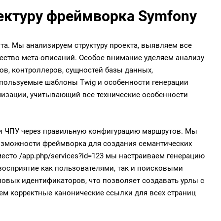
ектуру фреймворка Symfony
та. Мы анализируем структуру проекта, выявляем все
чество мета-описаний. Особое внимание уделяем анализу
ов, контроллеров, сущностей базы данных,
спользуемые шаблоны Twig и особенности генерации
мизации, учитывающий все технические особенности
ии ЧПУ через правильную конфигурацию маршрутов. Мы
озможности фреймворка для создания семантических
сто /app.php/services?id=123 мы настраиваем генерацию
т восприятие как пользователями, так и поисковыми
ловых идентификаторов, что позволяет создавать урлы с
ем корректные канонические ссылки для всех страниц