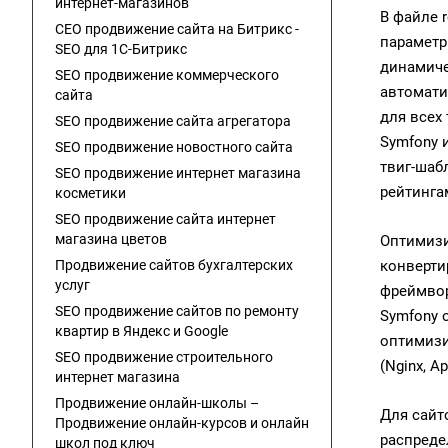
интернет-магазинов
В файле 
СЕО продвижение сайта на Битрикс -
параметр
SEO для 1C-Битрикс
динамиче
SEO продвижение коммерческого
автомати
сайта
для всех
SEO продвижение сайта агрегатора
Symfony 
SEO продвижение новостного сайта
твиг-шаб
SEO продвижение интернет магазина
рейтинга
косметики
SEO продвижение сайта интернет
магазина цветов
Оптимизи
Продвижение сайтов бухгалтерских
конверти
услуг
фреймвор
SEO продвижение сайтов по ремонту
Symfony о
квартир в Яндекс и Google
оптимизи
SEO продвижение строительного
(Nginx, 
интернет магазина
Продвижение онлайн-школы –
Для сайт
Продвижение онлайн-курсов и онлайн
распреде
школ под ключ