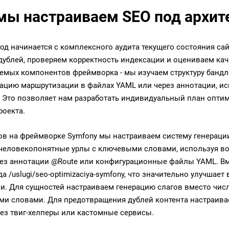
мы настраиваем SEO под архит
од начинается с комплексного аудита текущего состояния сай
дублей, проверяем корректность индексации и оцениваем ка
емых компонентов фреймворка - мы изучаем структуру бандл
ацию маршрутизации в файлах YAML или через аннотации, и
. Это позволяет нам разработать индивидуальный план опти
роекта.
ов на фреймворке Symfony мы настраиваем систему генерац
человекопонятные урлы с ключевыми словами, используя в
рез аннотации @Route или конфигурационные файлы YAML. Вме
да /uslugi/seo-optimizaciya-symfony, что значительно улучшае
и. Для сущностей настраиваем генерацию слагов вместо чис
и словами. Для предотвращения дублей контента настраива
рез твиг-хелперы или кастомные сервисы.