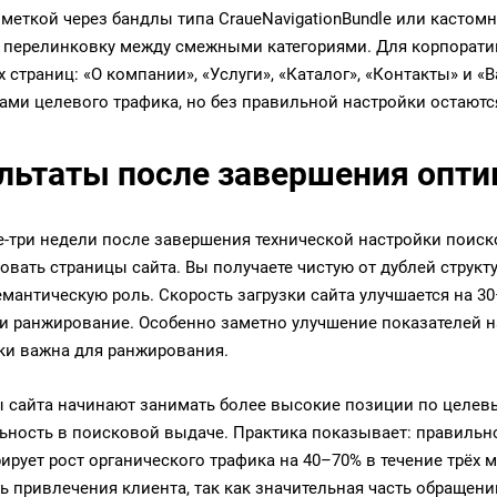
меткой через бандлы типа CraueNavigationBundle или кастом
и перелинковку между смежными категориями. Для корпорат
 страниц: «О компании», «Услуги», «Каталог», «Контакты» и 
ами целевого трафика, но без правильной настройки остают
льтаты после завершения опт
е-три недели после завершения технической настройки поис
овать страницы сайта. Вы получаете чистую от дублей структу
емантическую роль. Скорость загрузки сайта улучшается на 3
и ранжирование. Особенно заметно улучшение показателей на
ки важна для ранжирования.
 сайта начинают занимать более высокие позиции по целев
ьность в поисковой выдаче. Практика показывает: правильн
ирует рост органического трафика на 40–70% в течение трёх 
ь привлечения клиента, так как значительная часть обращени