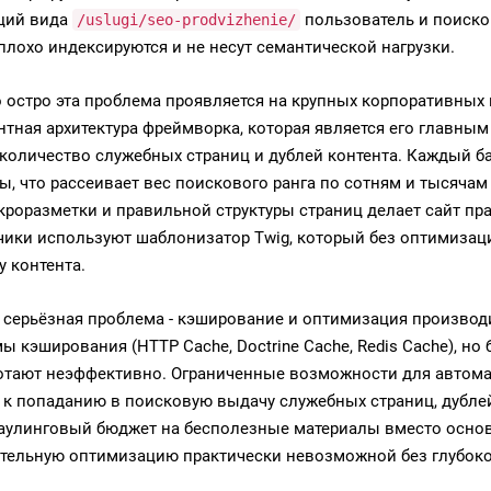
ций вида
пользователь и поиско
/uslugi/seo-prodvizhenie/
плохо индексируются и не несут семантической нагрузки.
 остро эта проблема проявляется на крупных корпоративных 
тная архитектура фреймворка, которая является его главным
количество служебных страниц и дублей контента. Каждый ба
ы, что рассеивает вес поискового ранга по сотням и тысячам
икроразметки и правильной структуры страниц делает сайт п
чики используют шаблонизатор Twig, который без оптимиза
у контента.
 серьёзная проблема - кэширование и оптимизация производ
ы кэширования (HTTP Cache, Doctrine Cache, Redis Cache), но
отают неэффективно. Ограниченные возможности для автомати
 к попаданию в поисковую выдачу служебных страниц, дубле
раулинговый бюджет на бесполезные материалы вместо основ
тельную оптимизацию практически невозможной без глубоко