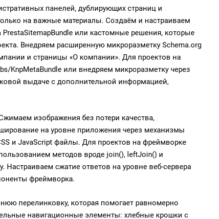
истративных панелей, дублирующих страниц и
только на важные материалы. Создаём и настраиваем
 PrestaSitemapBundle или кастомные решения, которые
оекта. Внедряем расширенную микроразметку Schema.org
компании и страницы «О компании». Для проектов на
abs/KnpMetaBundle или внедряем микроразметку через
сковой выдаче с дополнительной информацией,
Сжимаем изображения без потери качества,
эширование на уровне приложения через механизмы
CSS и JavaScript файлы. Для проектов на фреймворке
льзованием методов вроде join(), leftJoin() и
. Настраиваем сжатие ответов на уровне веб-сервера
мпоненты фреймворка.
нюю перелинковку, которая помогает равномерно
ительные навигационные элементы: хлебные крошки с