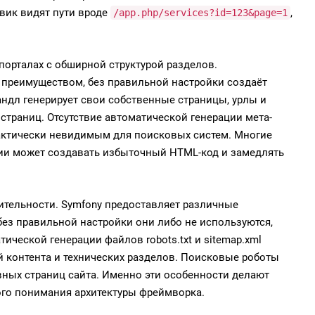
вик видят пути вроде
,
/app.php/services?id=123&page=1
порталах с обширной структурой разделов.
 преимуществом, без правильной настройки создаёт
ндл генерирует свои собственные страницы, урлы и
 страниц. Отсутствие автоматической генерации мета-
рактически невидимым для поисковых систем. Многие
ции может создавать избыточный HTML-код и замедлять
ительности. Symfony предоставляет различные
 без правильной настройки они либо не используются,
ческой генерации файлов robots.txt и sitemap.xml
й контента и технических разделов. Поисковые роботы
ных страниц сайта. Именно эти особенности делают
го понимания архитектуры фреймворка.