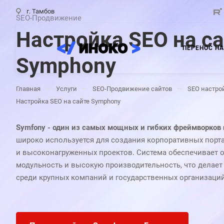
г. Тамбов
SEO-Продвижение
Настройка SEO на с
ПЕРЕНОС НА
Symphony
—
—
—
Главная
Услуги
SEO-Продвижение сайтов
SEO настро
Настройка SEO на сайте Symphony
Symfony - один из самых мощных и гибких фреймворков
широко используется для создания корпоративных порт
и высоконагруженных проектов. Система обеспечивает 
модульность и высокую производительность, что делае
среди крупных компаний и государственных организаций