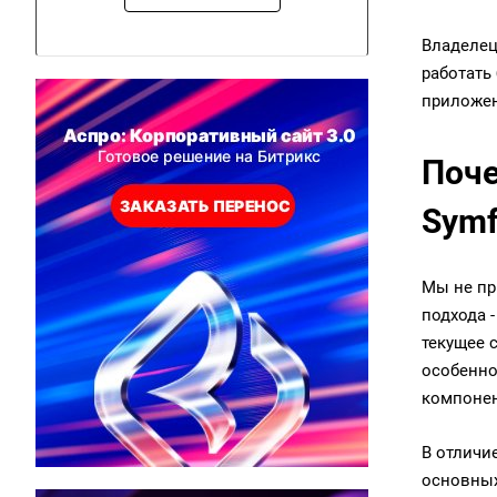
Владелец
работать
приложен
Поче
Symf
Мы не пр
подхода -
текущее 
особенно
компонен
В отличи
основных