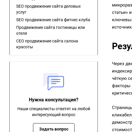
микрораз
SEO продвижение сайта деловых
услуг
статьи» 
ключевых
SEO продвижение сайта фитнес клуба
источник
Продвижение сайта гостиницы или
отеля
СЕО продвижение сайта салона
Резу
красоты
Через дв
индексир
чёткую с
факторы 
критичес
Нужна консультация?
Страницы
Наши специалисты ответят на любой
интересующий вопрос
кликабел
демонстр
Задать вопрос
стоимост