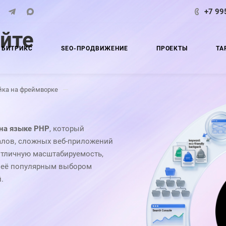
+7 99
айте
 БИТРИКС
SEO-ПРОДВИЖЕНИЕ
ПРОЕКТЫ
ТА
—
йка на фреймворке
 на языке PHP
, который
алов, сложных веб-приложений
отличную масштабируемость,
т её популярным выбором
.