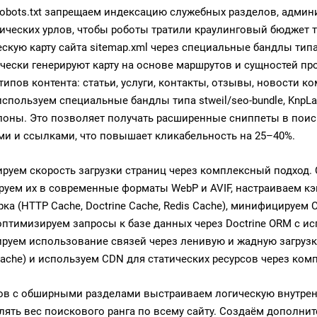
robots.txt запрещаем индексацию служебных разделов, админ
ических урлов, чтобы роботы тратили краулинговый бюджет 
скую карту сайта sitemap.xml через специальные бандлы типа
чески генерируют карту на основе маршрутов и сущностей пр
 типов контента: статьи, услуги, контакты, отзывы, новости 
используем специальные бандлы типа stweil/seo-bundle, KnpL
лоны. Это позволяет получать расширенные сниппеты в пои
ми и ссылками, что повышает кликабельность на 25–40%.
руем скорость загрузки страниц через комплексный подход. 
руем их в современные форматы WebP и AVIF, настраиваем к
ка (HTTP Cache, Doctrine Cache, Redis Cache), минифицируем 
птимизируем запросы к базе данных через Doctrine ORM с испо
руем использование связей через ленивую и жадную загрузку
Apache) и используем CDN для статических ресурсов через ко
ов с обширными разделами выстраиваем логическую внутрен
лять вес поискового ранга по всему сайту. Создаём дополн