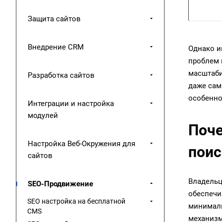
Защита сайтов
Внедрение CRM
Однако и
проблем 
масштаби
Разработка сайтов
даже сам
особенно
Интеграции и настройка
модулей
Поче
Настройка Веб-Окружения для
поис
сайтов
Владель
SEO-Продвижение
обеспечи
SEO настройка на бесплатной
минималь
CMS
механизм