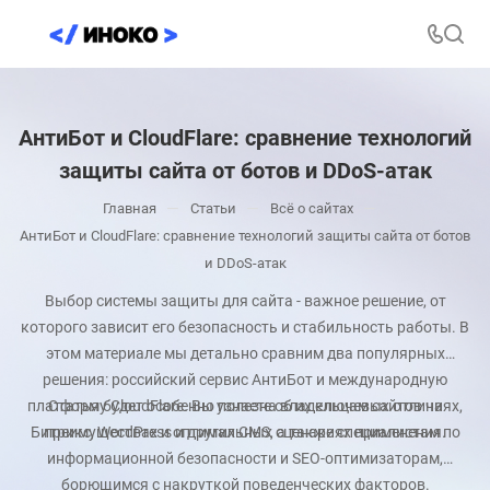
АнтиБот и CloudFlare: сравнение технологий
защиты сайта от ботов и DDoS-атак
—
—
—
Главная
Статьи
Всё о сайтах
АнтиБот и CloudFlare: сравнение технологий защиты сайта от ботов
и DDoS-атак
Выбор системы защиты для сайта - важное решение, от
которого зависит его безопасность и стабильность работы. В
этом материале мы детально сравним два популярных
решения: российский сервис АнтиБот и международную
платформу CloudFlare. Вы узнаете об их ключевых отличиях,
Статья будет особенно полезна владельцам сайтов на
Битрикс, WordPress и других CMS, а также специалистам по
преимуществах и оптимальных сценариях применения.
информационной безопасности и SEO-оптимизаторам,
борющимся с накруткой поведенческих факторов.