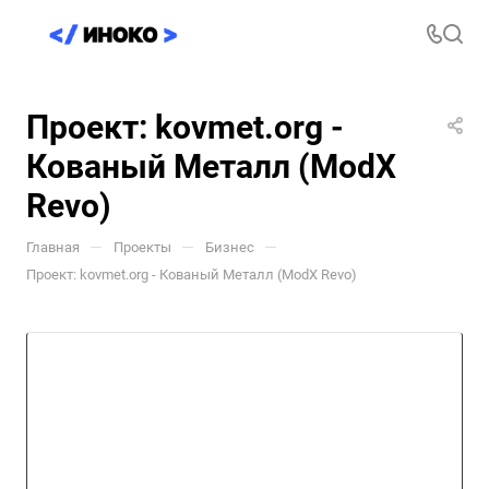
Проект: kovmet.org -
Кованый Металл (ModX
Revo)
—
—
—
Главная
Проекты
Бизнес
Проект: kovmet.org - Кованый Металл (ModX Revo)