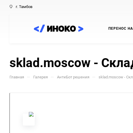
г. Тамбов
ПЕРЕНОС НА
sklad.moscow - Скл
—
—
—
Главная
Галерея
АнтиБот решения
sklad.moscow - Ск