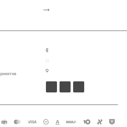
тветы
+7 995 370-77-36
info@inoco.ru
айтов
г. Тамбов
роектов