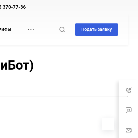
5 370-77-36
Подать заявку
РИФЫ
иБот)