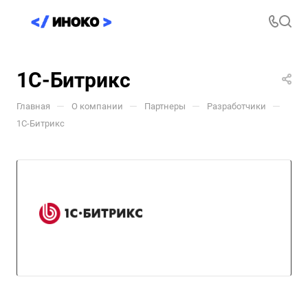
1C-Битрикс
—
—
—
—
Главная
О компании
Партнеры
Разработчики
1C-Битрикс